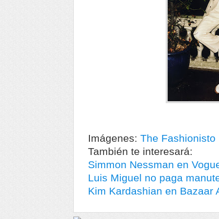
Imágenes:
The Fashionisto
También te interesará:
Simmon Nessman en Vogue 
Luis Miguel no paga manute
Kim Kardashian en Bazaar 