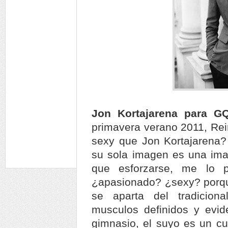
Jon Kortajarena para GQ
primavera verano 2011, Rei
sexy que Jon Kortajarena?
su sola imagen es una ima
que esforzarse, me lo p
¿apasionado? ¿sexy? porque
se aparta del tradicion
musculos definidos y evi
gimnasio, el suyo es un cu