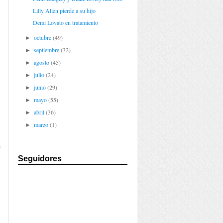
Lilly Allen pierde a su hijo
Demi Lovato en tratamiento
octubre
(49)
►
septiembre
(32)
►
agosto
(45)
►
julio
(24)
►
junio
(29)
►
mayo
(55)
►
abril
(36)
►
marzo
(1)
►
s
n
Seguidores
d