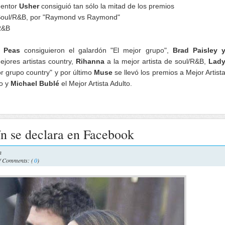
mentor
Usher
consiguió tan sólo la mitad de los premios
Soul/R&B, por "Raymond vs Raymond"
 R&B
 Peas
consiguieron el galardón "El mejor grupo",
Brad Paisley 
jores artistas country,
Rihanna
a la mejor artista de soul/R&B,
Lad
r grupo country" y por último
Muse
se llevó los premios a Mejor Artist
vo y
Michael Bublé
el Mejor Artista Adulto.
n se declara en Facebook
a
/ Comments: (
0
)