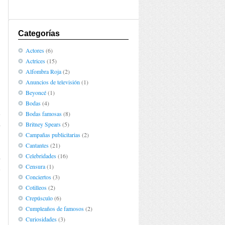
Categorías
Actores
(6)
Actrices
(15)
Alfombra Roja
(2)
Anuncios de televisión
(1)
Beyoncé
(1)
Bodas
(4)
Bodas famosas
(8)
e
Britney Spears
(5)
o
Campañas publicitarias
(2)
Cantantes
(21)
Celebridades
(16)
o
Censura
(1)
e
Conciertos
(3)
l
Cotilleos
(2)
Crepúsculo
(6)
Cumpleaños de famosos
(2)
Curiosidades
(3)