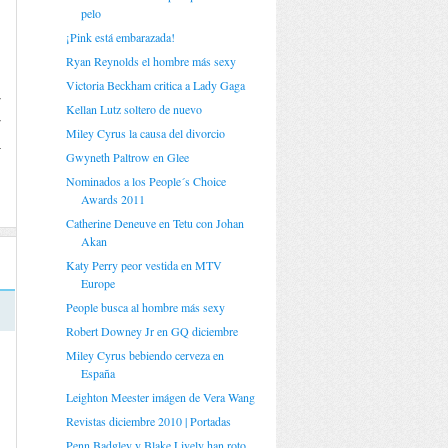
pelo
¡Pink está embarazada!
Ryan Reynolds el hombre más sexy
Victoria Beckham critica a Lady Gaga
y
Kellan Lutz soltero de nuevo
y
Miley Cyrus la causa del divorcio
a
Gwyneth Paltrow en Glee
Nominados a los People´s Choice
Awards 2011
Catherine Deneuve en Tetu con Johan
Akan
Katy Perry peor vestida en MTV
Europe
People busca al hombre más sexy
Robert Downey Jr en GQ diciembre
Miley Cyrus bebiendo cerveza en
España
Leighton Meester imágen de Vera Wang
Revistas diciembre 2010 | Portadas
Penn Badgley y Blake Lively han roto