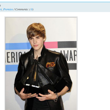
a
er
,
Premios
/ Comments: (
0
)