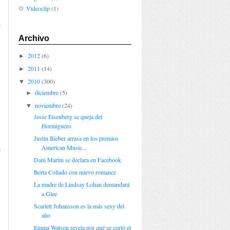
Videoclip
(1)
s
n
Archivo
2012
(6)
►
2011
(14)
►
2010
(300)
▼
diciembre
(5)
►
noviembre
(24)
▼
Jesse Eisenberg se queja del
Hormiguero
Justin Bieber arrasa en los premios
American Music...
s
Dani Martín se declara en Facebook
Berta Collado con nuevo romance
La madre de Lindsay Lohan demandará
a Glee
Scarlett Johansson es la más sexy del
año
Emma Watson revela por qué se cortó el