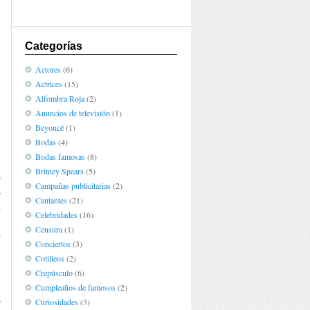
Categorías
Actores
(6)
Actrices
(15)
Alfombra Roja
(2)
Anuncios de televisión
(1)
Beyoncé
(1)
Bodas
(4)
Bodas famosas
(8)
Britney Spears
(5)
s
Campañas publicitarias
(2)
s
Cantantes
(21)
a
Celebridades
(16)
e
Censura
(1)
r
Conciertos
(3)
,
Cotilleos
(2)
Crepúsculo
(6)
Cumpleaños de famosos
(2)
a
Curiosidades
(3)