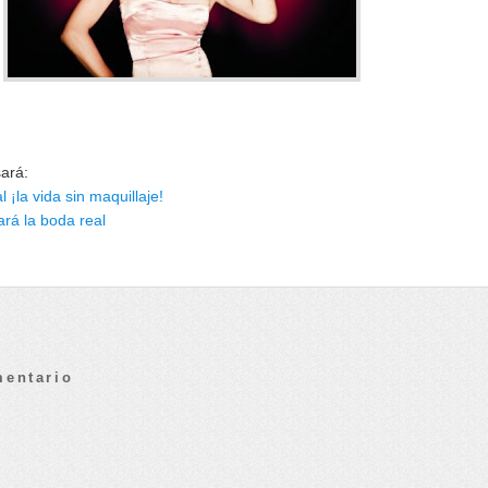
sará:
 ¡la vida sin maquillaje!
rá la boda real
mentario