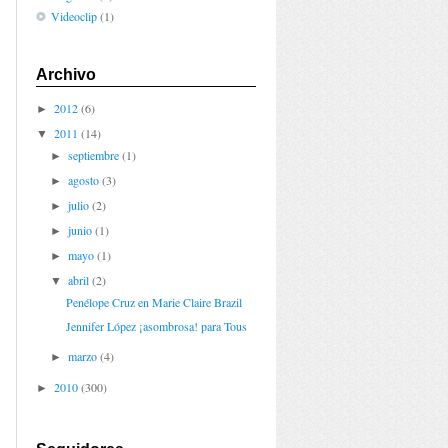
Videoclip
(1)
Archivo
2012
(6)
►
2011
(14)
▼
septiembre
(1)
►
agosto
(3)
►
julio
(2)
►
junio
(1)
►
mayo
(1)
►
abril
(2)
▼
Penélope Cruz en Marie Claire Brazil
Jennifer López ¡asombrosa! para Tous
marzo
(4)
►
2010
(300)
►