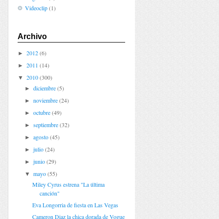
Videoclip
(1)
Archivo
2012
(6)
►
2011
(14)
►
2010
(300)
▼
diciembre
(5)
►
noviembre
(24)
►
octubre
(49)
►
septiembre
(32)
►
agosto
(45)
►
julio
(24)
►
junio
(29)
►
mayo
(55)
▼
Miley Cyrus estrena "La última
canción"
Eva Longorria de fiesta en Las Vegas
Cameron Diaz la chica dorada de Vogue