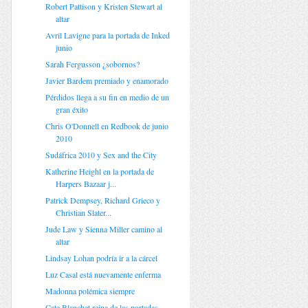
Robert Pattison y Kristen Stewart al
altar
Avril Lavigne para la portada de Inked
junio
Sarah Fergusson ¿sobornos?
Javier Bardem premiado y enamorado
Pérdidos llega a su fin en medio de un
gran éxito
Chris O'Donnell en Redbook de junio
2010
Sudáfrica 2010 y Sex and the City
Katherine Heighl en la portada de
Harpers Bazaar j...
Patrick Dempsey, Richard Grieco y
Christian Slater...
Jude Law y Sienna Miller camino al
altar
Lindsay Lohan podría ir a la cárcel
Luz Casal está nuevamente enferma
Madonna polémica siempre
Cate Blanchet reina de las portadas